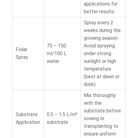
applications for
better results.
Spray every 2
weeks during the
growing season.
75 – 150
Avoid spraying
Foliar
ml/100 L
under strong
Spray
water
sunlight or high
temperature
(best at dawn or
dusk).
Mix thoroughly
with the
substrate before
Substrate
0.5 – 1.5 L/m³
sowing or
Application
substrate
transplanting to
ensure uniform