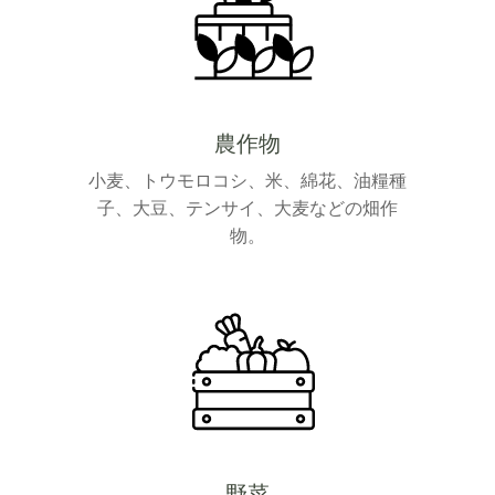
農作物
小麦、トウモロコシ、米、綿花、油糧種
子、大豆、テンサイ、大麦などの畑作
物。
野菜