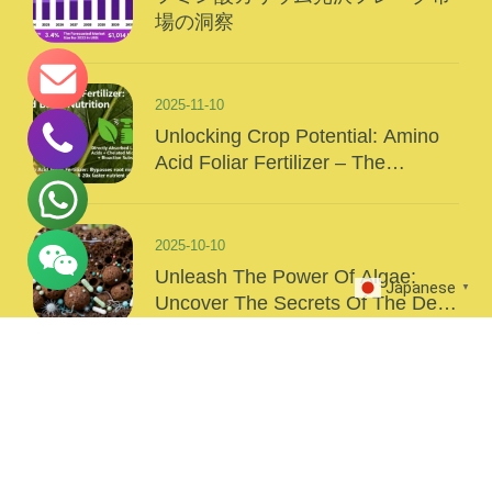
場の洞察
2025-11-10
Unlocking Crop Potential: Amino
Acid Foliar Fertilizer – The
“Precision Nutrition” Of Modern
Agriculture
2025-10-10
Unleash The Power Of Algae:
Japanese
▼
Uncover The Secrets Of The Deep
Sea And Inject Surging Vitality Into
Your Crops!
Primary Navigation
Reture / Warranty Policy
Carbon Sequestration