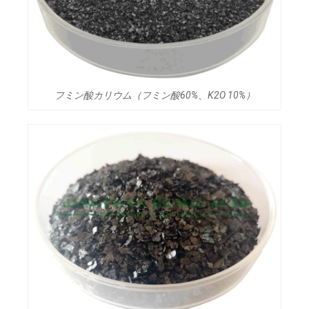
フミン酸カリウム（フミン酸60%、K2O 10%）​