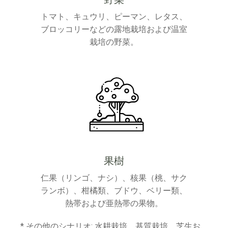
トマト、キュウリ、ピーマン、レタス、
ブロッコリーなどの露地栽培および温室
栽培の野菜。
果樹
仁果（リンゴ、ナシ）、核果（桃、サク
ランボ）、柑橘類、ブドウ、ベリー類、
熱帯および亜熱帯の果物。
* その他のシナリオ: 水耕栽培、基質栽培、芝生お