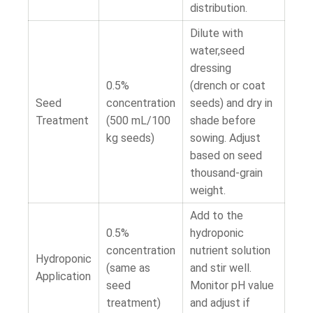
distribution.
Dilute with
water,seed
dressing
0.5%
(drench or coat
Seed
concentration
seeds) and dry in
Treatment
(500 mL/100
shade before
kg seeds)
sowing. Adjust
based on seed
thousand-grain
weight.
Add to the
0.5%
hydroponic
concentration
nutrient solution
Hydroponic
(same as
and stir well.
Application
seed
Monitor pH value
treatment)
and adjust if