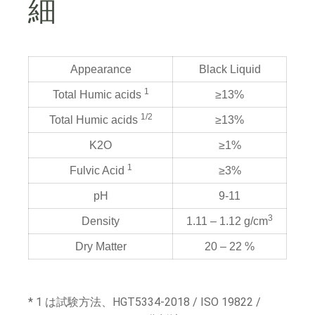
細
Appearance
Black Liquid
1
Total Humic acids
≥13%
1/2
Total Humic acids
≥13%
K2O
≥1%
1
Fulvic Acid
≥3%
pH
9-11
3
Density
1.11 – 1.12 g/cm
Dry Matter
20 – 22 %
* 1 は試験方法、HGT5334-2018 / ISO 19822 /