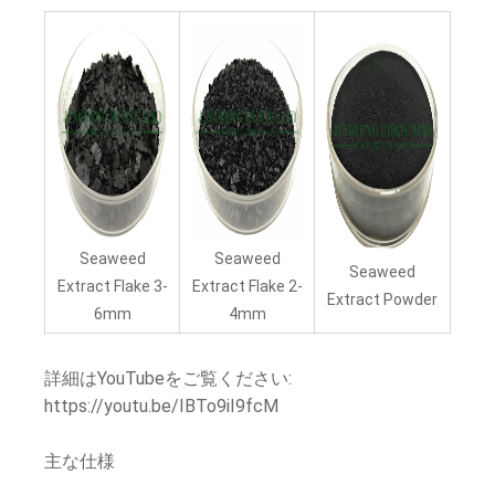
Seaweed
Seaweed
Seaweed
Extract Flake 3-
Extract Flake 2-
Extract Powder
6mm
4mm
詳細はYouTubeをご覧ください:
https://youtu.be/IBTo9iI9fcM
主な仕様