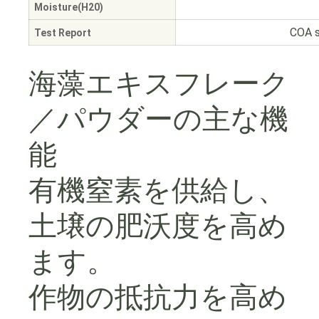
Moisture(H20)
COA s
Test Report
海藻エキスフレーク
／パウダーの主な機
能
有機窒素を供給し、
土壌の肥沃度を高め
ます。
作物の抵抗力を高め