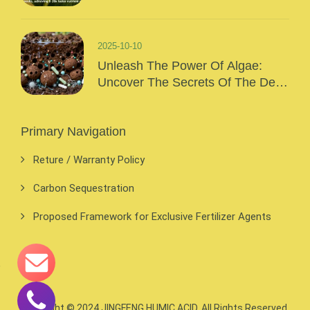
“Precision Nutrition” Of Modern
Agriculture
2025-10-10
Unleash The Power Of Algae:
Uncover The Secrets Of The Deep
Sea And Inject Surging Vitality Into
Your Crops!
Primary Navigation
Reture / Warranty Policy
Carbon Sequestration
Proposed Framework for Exclusive Fertilizer Agents
Copyright © 2024
JINGFENG HUMIC ACID
, All Rights Reserved.