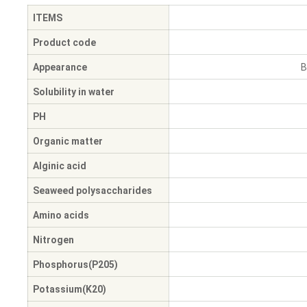
ITEMS
Product code
Appearance
B
Solubility in water
PH
Organic matter
Alginic acid
Seaweed polysaccharides
Amino acids
Nitrogen
Phosphorus(P205)
Potassium(K20)