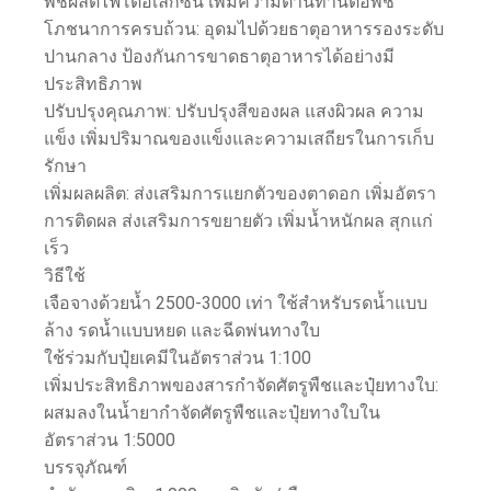
พืชผลิตไฟโตอเล็กซิน เพิ่มความต้านทานต่อพืช
โภชนาการครบถ้วน: อุดมไปด้วยธาตุอาหารรองระดับ
ปานกลาง ป้องกันการขาดธาตุอาหารได้อย่างมี
ประสิทธิภาพ
ปรับปรุงคุณภาพ: ปรับปรุงสีของผล แสงผิวผล ความ
แข็ง เพิ่มปริมาณของแข็งและความเสถียรในการเก็บ
รักษา
เพิ่มผลผลิต: ส่งเสริมการแยกตัวของตาดอก เพิ่มอัตรา
การติดผล ส่งเสริมการขยายตัว เพิ่มน้ำหนักผล สุกแก่
เร็ว
วิธีใช้
เจือจางด้วยน้ำ 2500-3000 เท่า ใช้สำหรับรดน้ำแบบ
ล้าง รดน้ำแบบหยด และฉีดพ่นทางใบ
ใช้ร่วมกับปุ๋ยเคมีในอัตราส่วน 1:100
เพิ่มประสิทธิภาพของสารกำจัดศัตรูพืชและปุ๋ยทางใบ:
ผสมลงในน้ำยากำจัดศัตรูพืชและปุ๋ยทางใบใน
อัตราส่วน 1:5000
บรรจุภัณฑ์