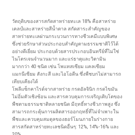
วัตถุดิบของสารสกัดสาหร่ายทะเล 18% คือสาหร่าย
เคลป์และสาหร่ายสีน้ำตาล สกัดสาระสำคัญของ
สาหร่ายทะเลผ่านกระบวนการทางชีวเคมีแบบพิเศษ
ซึ่งช่วยรักษาส่วนประกอบสำคัญตามธรรมชาติไว้ได้
อย่างดีเยี่ยม ประกอบด้วยสารประกอบอินทรีย์ที่ไม่ใช่
ไนโตรเจนจำนวนมาก และแร่ธาตุและวิตามิน
มากกว่า 40 ชนิด เช่น โพแทสเซียม แคลเซียม
แมกนีเซียม สังกะสี และไอโอดีน ซึ่งพืชบกไม่สามารถ
เทียบเคียงได้
โพลีแซ็กคาไรด์จากสาหร่าย กรดอัลจินิก กรดไขมัน
ไม่อิ่มตัวเชิงซ้อน และสารควบคุมการเจริญเติบโตของ
พืชตามธรรมชาติหลายชนิด มีฤทธิ์ทางชีวภาพสูง ซึ่ง
สามารถกระตุ้นการผลิตสารออกฤทธิ์ที่ไม่จำเพาะใน
พืชและควบคุมสมดุลของฮอร์โมนภายในร่างกาย
สารสกัดสาหร่ายทะเลชนิดอื่นๆ: 12%, 14%-16% และ
20%