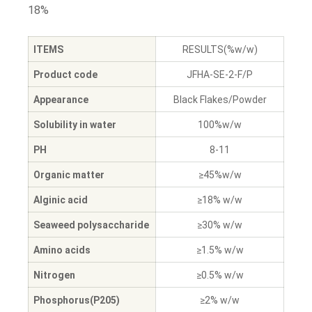
18%
ITEMS
RESULTS(%w/w)
Product code
JFHA-SE-2-F/P
Appearance
Black Flakes/Powder
Solubility in water
100%w/w
PH
8-11
Organic matter
≥45%w/w
Alginic acid
≥18% w/w
Seaweed polysaccharide
≥30% w/w
Amino acids
≥1.5% w/w
Nitrogen
≥0.5% w/w
Phosphorus(P205)
≥2% w/w