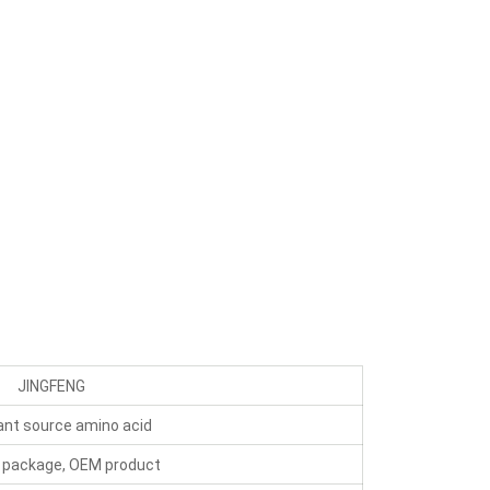
JINGFENG
ant source amino acid
package, OEM product