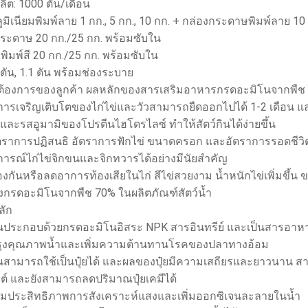
ิต: 1000 ตัน/เดือน
ูมิเนียมพิมพ์ลาย 1 กก., 5 กก., 10 กก. + กล่องกระดาษพิมพ์ลาย 10 
กระดาษ 20 กก./25 กก. พร้อมซับใน
พิมพ์สี 20 กก./25 กก. พร้อมซับใน
1 ตัน, 1.1 ตัน พร้อมช่องระบาย
้องการของลูกค้า ผลหลักของสารเสริมอาหารกรดอะมิโนจากพืช
ารเจริญเติบโตของไก่ไข่และวัวสามารถยืดออกไปได้ 1-2 เดือน และ
และรสอูมามิของโปรตีนไฮโดรไลซ์ ทำให้สัตว์กินได้ง่ายขึ้น
ัตราการปฏิสนธิ อัตราการฟักไข่ ขนาดครอก และอัตราการรอดชีวิ
รณ์ไก่ไข่จิกขนและจิกทวารได้อย่างมีนัยสำคัญ
งกันหรือลดอาการท้องเสียในไก่ สีไข่สวยงาม น้ำหนักไข่เพิ่มขึ้น
กรดอะมิโนจากพืช 70% ในผลิตภัณฑ์สัตว์น้ำ
ลัก
ประกอบด้วยกรดอะมิโนอิสระ NPK สารอินทรีย์ และเป็นสารอาห
ปรุงคุณภาพน้ำและเพิ่มความต้านทานโรคของปลาทางอ้อม
สามารถใช้เป็นปุ๋ยได้ และผลของปุ๋ยมีความเสถียรและยาวนาน
์ และยังสามารถลดปริมาณปุ๋ยเคมีได้
่มประสิทธิภาพการสังเคราะห์แสงและเพิ่มออกซิเจนละลายในน้ำ