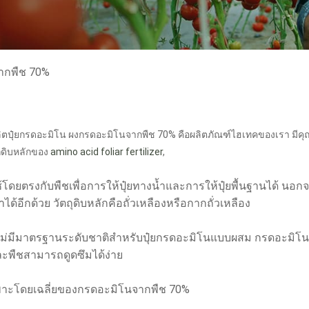
จากพืช 70%
ิตปุ๋ยกรดอะมิโน ผงกรดอะมิโนจากพืช 70% คือผลิตภัณฑ์ไฮเทคของเรา มีคุ
ุดิบหลักของ
amino acid foliar fertilizer
,
โดยตรงกับพืชเพื่อการให้ปุ๋ยทางน้ำและการให้ปุ๋ยพื้นฐานได้ นอ
น้ำได้อีกด้วย วัตถุดิบหลักคือถั่วเหลืองหรือกากถั่วเหลือง
งไม่มีมาตรฐานระดับชาติสำหรับปุ๋ยกรดอะมิโนแบบผสม กรดอะมิโนเป็น
และพืชสามารถดูดซึมได้ง่าย
พาะโดยเฉลี่ยของกรดอะมิโนจากพืช 70%