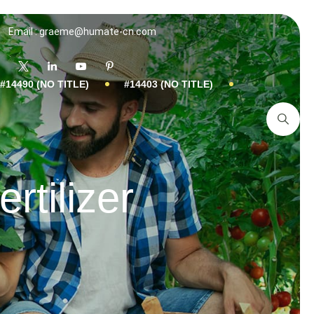
Email : graeme@humate-cn.com
#14490 (NO TITLE)
#14403 (NO TITLE)
tilizer