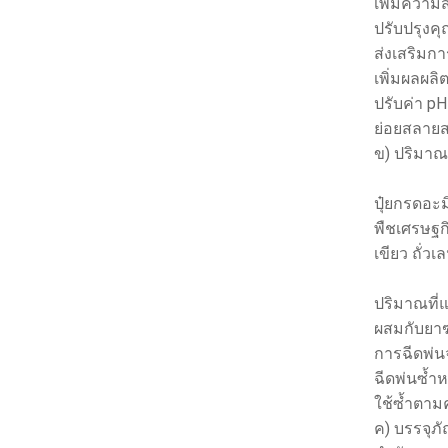
เพิ่มควา
ปรับปรุงค
ส่งเสริมก
เพิ่มผลผลิ
ปรับค่า pH
ย่อยสลาย
ข) ปริมาณ
ปุ๋ยกรดอะม
พืชเศรษฐกิ
เขียว ถั่ว
ปริมาณที่แ
ผสมกับยาฆ่
การฉีดพ่นจ
ฉีดพ่นซ้ำ
ใช้ซ้ำตา
ค) บรรจุภ