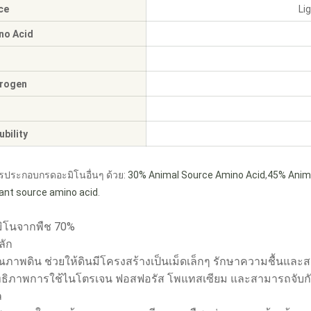
ce
Li
no Acid
trogen
bility
รประกอบกรดอะมิโนอื่นๆ ด้วย:
30% Animal Source Amino Acid
,
45% Anim
ant source amino acid
.
มิโนจากพืช 70%
ลัก
ุณภาพดิน ช่วยให้ดินมีโครงสร้างเป็นเม็ดเล็กๆ รักษาความชื้นแล
ิทธิภาพการใช้ไนโตรเจน ฟอสฟอรัส โพแทสเซียม และสามารถจับกั
ล