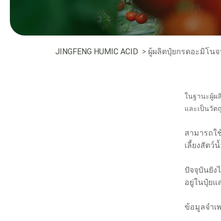
JINGFENG HUMIC ACID
> ผู้ผลิตปุ๋ยกรดอะมิโน
ในฐานะผู้ผล
และเป็นวัตถ
สามารถใช้
เลี้ยงสัตว์
ปัจจุบันยั
อยู่ในปุ๋ย
ข้อมูลจำเ