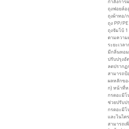
กำลังการผล
ถุงฟอยล์อล
ถุงผ้าทอ/
ถุง PP/PE 
ถุงจัมโบ้ 
ตามความต
ระยะเวลาก
มีกลิ่นหอม
ปรับปรุงอ
ลดปรากฏกา
สามารถป้อ
ผลหลักของ
ก) หน้าที่ห
กรดอะมิโน
ช่วยปรับ
กรดอะมิโน
และไนไตรต
สามารถเพิ