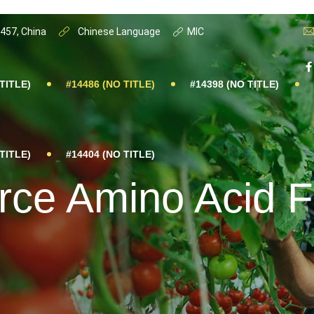
0457, China
Chinese Language
MIC
TITLE)
#14486 (NO TITLE)
#14398 (NO TITLE)
TITLE)
#14404 (NO TITLE)
ce Amino Acid Fer