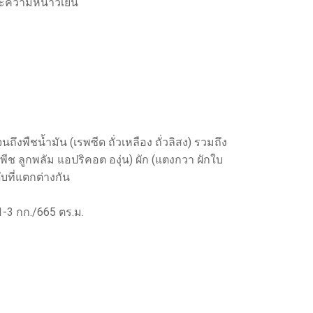
ละความหนาวเย็น
งพืชน้ำมัน (เรพซีด ถั่วเหลือง ถั่วลิสง) รวมถึง
ูกพีช ลูกพลัม แอปริคอต องุ่น) ผัก (แตงกวา ผักใบ
บที่แตกต่างกัน
1-3 กก./665 ตร.ม.