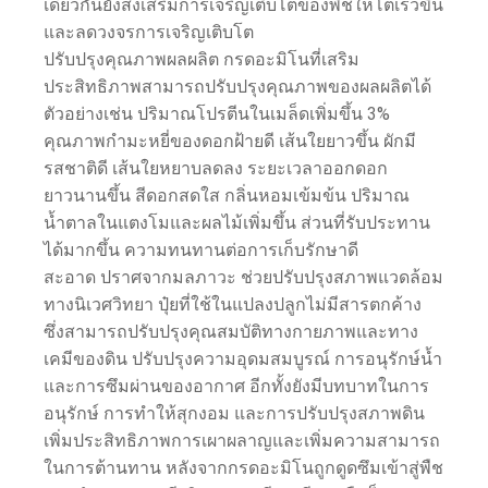
เดียวกันยังส่งเสริมการเจริญเติบโตของพืชให้โตเร็วขึ้น
และลดวงจรการเจริญเติบโต
ปรับปรุงคุณภาพผลผลิต กรดอะมิโนที่เสริม
ประสิทธิภาพสามารถปรับปรุงคุณภาพของผลผลิตได้
ตัวอย่างเช่น ปริมาณโปรตีนในเมล็ดเพิ่มขึ้น 3%
คุณภาพกำมะหยี่ของดอกฝ้ายดี เส้นใยยาวขึ้น ผักมี
รสชาติดี เส้นใยหยาบลดลง ระยะเวลาออกดอก
ยาวนานขึ้น สีดอกสดใส กลิ่นหอมเข้มข้น ปริมาณ
น้ำตาลในแตงโมและผลไม้เพิ่มขึ้น ส่วนที่รับประทาน
ได้มากขึ้น ความทนทานต่อการเก็บรักษาดี
สะอาด ปราศจากมลภาวะ ช่วยปรับปรุงสภาพแวดล้อม
ทางนิเวศวิทยา ปุ๋ยที่ใช้ในแปลงปลูกไม่มีสารตกค้าง
ซึ่งสามารถปรับปรุงคุณสมบัติทางกายภาพและทาง
เคมีของดิน ปรับปรุงความอุดมสมบูรณ์ การอนุรักษ์น้ำ
และการซึมผ่านของอากาศ อีกทั้งยังมีบทบาทในการ
อนุรักษ์ การทำให้สุกงอม และการปรับปรุงสภาพดิน
เพิ่มประสิทธิภาพการเผาผลาญและเพิ่มความสามารถ
ในการต้านทาน หลังจากกรดอะมิโนถูกดูดซึมเข้าสู่พืช