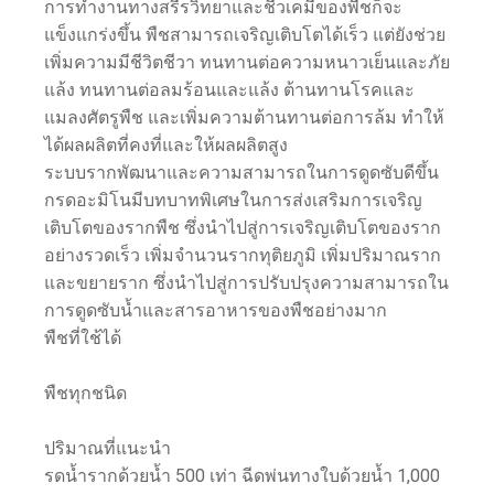
การทำงานทางสรีรวิทยาและชีวเคมีของพืชก็จะ
แข็งแกร่งขึ้น พืชสามารถเจริญเติบโตได้เร็ว แต่ยังช่วย
เพิ่มความมีชีวิตชีวา ทนทานต่อความหนาวเย็นและภัย
แล้ง ทนทานต่อลมร้อนและแล้ง ต้านทานโรคและ
แมลงศัตรูพืช และเพิ่มความต้านทานต่อการล้ม ทำให้
ได้ผลผลิตที่คงที่และให้ผลผลิตสูง
ระบบรากพัฒนาและความสามารถในการดูดซับดีขึ้น
กรดอะมิโนมีบทบาทพิเศษในการส่งเสริมการเจริญ
เติบโตของรากพืช ซึ่งนำไปสู่การเจริญเติบโตของราก
อย่างรวดเร็ว เพิ่มจำนวนรากทุติยภูมิ เพิ่มปริมาณราก
และขยายราก ซึ่งนำไปสู่การปรับปรุงความสามารถใน
การดูดซับน้ำและสารอาหารของพืชอย่างมาก
พืชที่ใช้ได้
พืชทุกชนิด
ปริมาณที่แนะนำ
รดน้ำรากด้วยน้ำ 500 เท่า ฉีดพ่นทางใบด้วยน้ำ 1,000