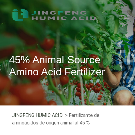
45% Animal Source
Amino Acid Fertilizer
JINGFENG HUMIC ACID
> Fertilizante de
aminoácidos de origen animal al 45 %