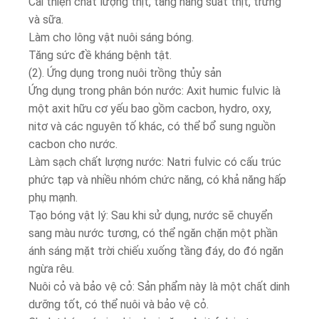
Cải thiện chất lượng thịt, tăng năng suất thịt, trứng
và sữa.
Làm cho lông vật nuôi sáng bóng.
Tăng sức đề kháng bệnh tật.
(2). Ứng dụng trong nuôi trồng thủy sản
Ứng dụng trong phân bón nước: Axit humic fulvic là
một axit hữu cơ yếu bao gồm cacbon, hydro, oxy,
nitơ và các nguyên tố khác, có thể bổ sung nguồn
cacbon cho nước.
Làm sạch chất lượng nước: Natri fulvic có cấu trúc
phức tạp và nhiều nhóm chức năng, có khả năng hấp
phụ mạnh.
Tạo bóng vật lý: Sau khi sử dụng, nước sẽ chuyển
sang màu nước tương, có thể ngăn chặn một phần
ánh sáng mặt trời chiếu xuống tầng đáy, do đó ngăn
ngừa rêu.
Nuôi cỏ và bảo vệ cỏ: Sản phẩm này là một chất dinh
dưỡng tốt, có thể nuôi và bảo vệ cỏ.