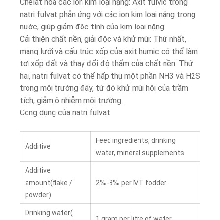
Chelat hóa các ion kim loại nặng: Axit fulvic trong
natri fulvat phản ứng với các ion kim loại nặng trong
nước, giúp giảm độc tính của kim loại nặng.
Cải thiện chất nền, giải độc và khử mùi: Thứ nhất,
mạng lưới và cấu trúc xốp của axit humic có thể làm
tơi xốp đất và thay đổi độ thấm của chất nền. Thứ
hai, natri fulvat có thể hấp thụ một phần NH3 và H2S
trong môi trường đáy, từ đó khử mùi hôi của trầm
tích, giảm ô nhiễm môi trường.
Công dụng của natri fulvat
Feed ingredients, drinking
Additive
water, mineral supplements
Additive
amount(flake /
2‰-3‰ per MT fodder
powder)
Drinking water(
1 gram per litre of water