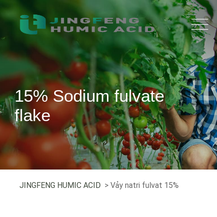
15% Sodium fulvate
flake
JINGFENG HUMIC ACID
> Vảy natri fulvat 15%