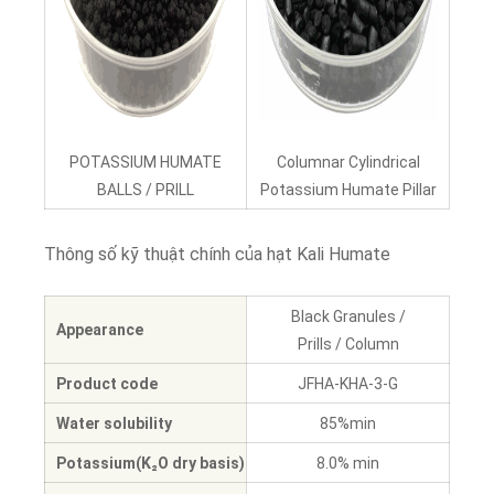
POTASSIUM HUMATE
Columnar Cylindrical
BALLS / PRILL
Potassium Humate Pillar
Thông số kỹ thuật chính của hạt Kali Humate
Black Granules /
Appearance
Prills / Column
Product code
JFHA-KHA-3-G
Water solubility
85%min
Potassium(K₂O dry basis)
8.0% min