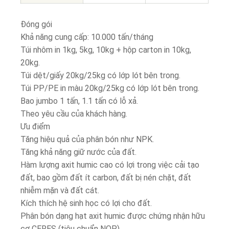
Đóng gói
Khả năng cung cấp: 10.000 tấn/tháng
Túi nhôm in 1kg, 5kg, 10kg + hộp carton in 10kg,
20kg.
Túi dệt/giấy 20kg/25kg có lớp lót bên trong.
Túi PP/PE in màu 20kg/25kg có lớp lót bên trong.
Bao jumbo 1 tấn, 1.1 tấn có lỗ xả.
Theo yêu cầu của khách hàng.
Ưu điểm
Tăng hiệu quả của phân bón như NPK.
Tăng khả năng giữ nước của đất.
Hàm lượng axit humic cao có lợi trong việc cải tạo
đất, bao gồm đất ít carbon, đất bị nén chặt, đất
nhiễm mặn và đất cát.
Kích thích hệ sinh học có lợi cho đất.
Phân bón dạng hạt axit humic được chứng nhận hữu
cơ CERES (tiêu chuẩn NOP).