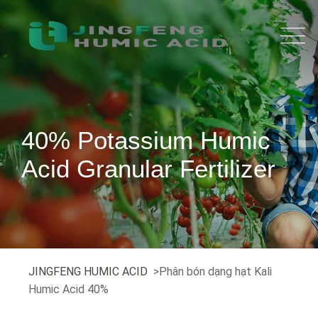
40% Potassium Humic
Acid Granular Fertilizer
JINGFENG HUMIC ACID
>Phân bón dạng hạt Kali
Humic Acid 40%