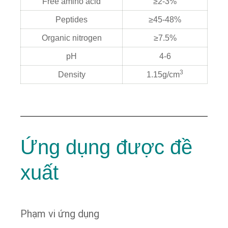
Free amino acid
≥2-3%
Peptides
≥45-48%
Organic nitrogen
≥7.5%
pH
4-6
3
Density
1.15g/cm
Ứng dụng được đề
xuất
Phạm vi ứng dụng