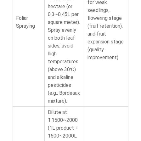
for weak
hectare (or
seedlings,
0.3~0.45L per
Foliar
flowering stage
square meter).
Spraying
(fruit retention),
Spray evenly
and fruit
on both leaf
expansion stage
sides; avoid
(quality
high
improvement)
temperatures
(above 30℃)
and alkaline
pesticides
(e.g., Bordeaux
mixture).
Dilute at
1:1500~2000
(1L product +
1500~2000L