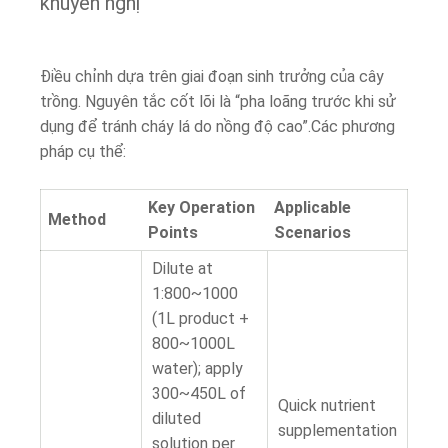
khuyến nghị
Điều chỉnh dựa trên giai đoạn sinh trưởng của cây
trồng. Nguyên tắc cốt lõi là “pha loãng trước khi sử
dụng để tránh cháy lá do nồng độ cao”.Các phương
pháp cụ thể
:
Key Operation
Applicable
Method
Points
Scenarios
Dilute at
1:800~1000
(1L product +
800~1000L
water); apply
300~450L of
Quick nutrient
diluted
supplementation
solution per