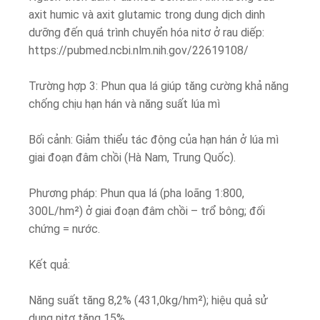
axit humic và axit glutamic trong dung dịch dinh
dưỡng đến quá trình chuyển hóa nitơ ở rau diếp:
https://pubmed.ncbi.nlm.nih.gov/22619108/
Trường hợp 3: Phun qua lá giúp tăng cường khả năng
chống chịu hạn hán và năng suất lúa mì
Bối cảnh: Giảm thiểu tác động của hạn hán ở lúa mì
giai đoạn đâm chồi (Hà Nam, Trung Quốc).
Phương pháp: Phun qua lá (pha loãng 1:800,
300L/hm²) ở giai đoạn đâm chồi – trổ bông; đối
chứng = nước.
Kết quả:
Năng suất tăng 8,2% (431,0kg/hm²); hiệu quả sử
dụng nitơ tăng 15%.