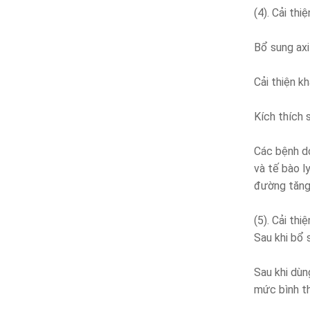
(4). Cải th
Bổ sung axi
Cải thiện k
Kích thích 
Các bệnh do
và tế bào l
đường tăng 
(5). Cải thi
Sau khi bổ 
Sau khi dùn
mức bình t