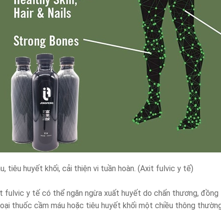
, tiêu huyết khối, cải thiện vi tuần hoàn. (Axit fulvic y tế)
t fulvic y tế có thể ngăn ngừa xuất huyết do chấn thương, đồng 
loại thuốc cầm máu hoặc tiêu huyết khối một chiều thông thường