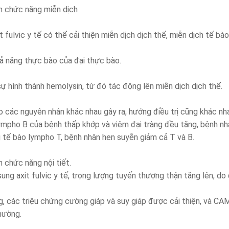
iện chức năng miễn dịch
t fulvic y tế có thể cải thiện miễn dịch dịch thể, miễn dịch tế bà
hả năng thực bào của đại thực bào.
sự hình thành hemolysin, từ đó tác động lên miễn dịch dịch thể.
 các nguyên nhân khác nhau gây ra, hướng điều trị cũng khác nh
ympho B của bệnh thấp khớp và viêm đại tràng đều tăng, bệnh n
tế bào lympho T, bệnh nhân hen suyễn giảm cả T và B.
ện chức năng nội tiết.
sung axit fulvic y tế, trọng lượng tuyến thượng thận tăng lên, do 
g, các triệu chứng cường giáp và suy giáp được cải thiện, và C
hường.