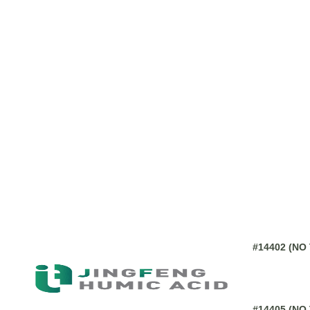
Tác động lê
Đạt được tá
Loại bỏ gố
(2). Làm dịu
Điều hòa ch
phục hồi tế
Ức chế tế b
Bảo vệ niêm
Thúc đẩy s