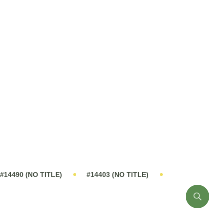
ian gây viêm, phát huy tác dụng chống viêm.
ạch cầu trung tính.
i trạng thái bình thường, thúc đẩy sự tái tạo và
y quá trình lành vết loét.