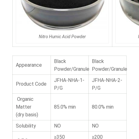
Nitro Humic Acid Powder
Black
Black
Appearance
Powder/Granule
Powder/Granule
JFHA-NHA-1-
JFHA-NHA-2-
Product Code
P/G
P/G
Organic
Matter
85.0% min
80.0% min
(dry basis)
Solubility
NO
NO
≥350
≥200