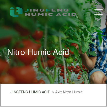
Nitro Humic Acid
JINGFENG HUMIC ACID
> Axit Nitro Humic