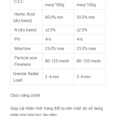
C.E.C
meq/100g
meq/100g
Humic Acid
60.0% min
50.0% min
(dry basis)
N (dry basis)
≥2.0%
≥2.0%
PH
4-6
4-6
Moisture
25.0% max
25.0% max
Particle size
80-120 mesh
80-120 mesh
/Fineness
Granule Radial
2-4 mm
2-4 mm
Load
Chức năng chính
Giúp cải thiện tình trạng đất bị nén chặt do sử dụng
phân bón hóa học lâu năm.