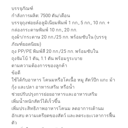
บรรจุภัณฑ์
กำลังการผลิต: 7500 ตัน/เดือน
บรรจุถุงฟอยล์อลูมิเนียมพิมพ์ 1 กก., 5 กก., 10 กก. +
กล่องกระดาษพิมพ์ 10 กก., 20 กก.
ถุงผ้า/กระดาษ 20 กก./25 กก. พร้อมซับใน (บรรจุ
ภัณฑ์ยอดนิยม)
ถุง PP/PE พิมพ์สี 20 กก./25 กก. พร้อมซับใน
ถุงจัมโบ้ 1 ตัน, 1.1 ตัน พร้อมรูระบาย
ตามความต้องการของลูกค้า
ข้อดี
ใช้ได้กับอาหาร โคนมหรือโคเนื้อ หมู สัตว์ปีก แกะ ม้า
กุ้ง และปลา อาหารเสริม หรือน้ำ
ช่วยปรับปรุงการย่อยอาหารและอาหารเสริม
เพิ่มน้ำหนักสัตว์ได้เร็วขึ้น
เพิ่มประสิทธิภาพอาหารโคนม ลดอาการเต้านม
อักเสบ ความเครียดของสัตว์ และลดระยะเวลาการฟื้น
ตัว