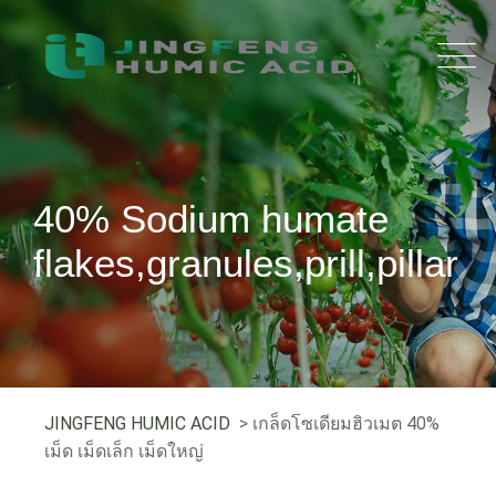
40% Sodium humate
flakes,granules,prill,pillar
JINGFENG HUMIC ACID
> เกล็ดโซเดียมฮิวเมต 40%
เม็ด เม็ดเล็ก เม็ดใหญ่