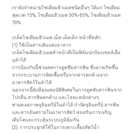
เรายังจำหน่ายโซเดียมฮิวเมตชนิดอื่นๆ ได้แก่ โซเดียม
ฟุลเวต 15%, โซเดียมฮิวเมต 50%-65%, โซเดียมฮิวเมต
70%
เกล็ดโซเดียมฮิวเมต เม็ด เม็ดเล็ก หน้าที่หลัก
(1) ใช้เป็นสารเติมแต่งอาหาร
เกล็ดโซเดียมฮิวเมตทำหน้าที่เป็นฟิล์มปกป้องเซลล์เยื่อ
บุลำไส้
การป้องกันนี้ช่วยลดการดูดซึมสารพิษ ซึ่งอาจเกิดขึ้น
จากกระบวนการติดเชื้อหรือจากสารตกค้างจาก
อาหารสัตว์ในลำไส้
นอกจากนี้ยังมีคุณสมบัติพิเศษในการดูดซับสารพิษจาก
โปรตีน สารพิษตกค้าง และโลหะหนักต่างๆ
ช่วยคงสภาพจุลินทรีย์ในลำไส้ กำจัดจุลินทรีย์ สารพิษ
และสารอันตรายในอาหารสัตว์ ส่งเสริมการเจริญ
เติบโตและกระตุ้นระบบภูมิคุ้มกัน
(2). การประยุกต์ใช้ในการเพาะเลี้ยงสัตว์น้ำ