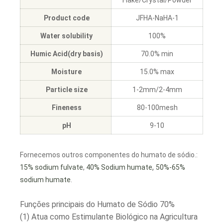
Flake/Crystal/Powder
Product code
JFHA-NaHA-1
Water solubility
100%
Humic Acid(dry basis)
70.0% min
Moisture
15.0% max
Particle size
1-2mm/2-4mm
Fineness
80-100mesh
pH
9-10
Fornecemos outros componentes do humato de sódio.:
,
15% sodium fulvate
,
40% Sodium humate
50%-65%
sodium humate
.
Funções principais do Humato de Sódio 70%
(1) Atua como Estimulante Biológico na Agricultura