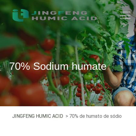
70% Sodium humate
JINGFENG HUMIC ACID
> 70% de humato de sódio