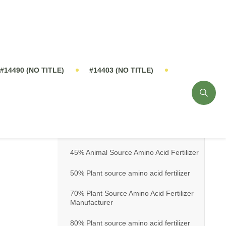
14%-16% Seaweed Extract Fertilizer
18% Seaweed Extract Fertilizer
20% Seaweed Extract Flakes Fertilizer
Enzymolysis Green Seaweed Extract
Powder Fertilizer
Amino Acid
30% Animal Source Amino Acid fertilizer
45% Animal Source Amino Acid Fertilizer
50% Plant source amino acid fertilizer
70% Plant Source Amino Acid Fertilizer
Manufacturer
80% Plant source amino acid fertilizer