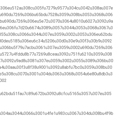
u306eu512au308cu305fu7279u9577u304cu3042u308au307e
u690du7269u306bu65bdu7528u3059u308bu3053u3068u306
bu690du7269u306eu5e72u3070u3064u8010u6027u3092u9a
6eu306fu7d20u6674u3089u3057u3044u3053u3068u3067u3
055u308cu3066u3044u307eu3059u3002u3053u306eu62bdu
80deu5185u306eu6c34u5206u30d0u30e9u30f3u30b9u3092
u306bu5f79u7acbu3061u307eu3059u3002u690du7269u306
fu5727u4fddu8b77u7269u8ceau3092u751fu6210u3059u308
7u3092u9ad8u3081u307eu3059u3002u3055u3089u306bu30
a4u30aau30f3u8f38u9001u3092u8abfu7bc0u3059u308bu30
e5u308cu3070u3001u304du3063u3068u3054u6e80u8db3u3
002
u62bdu51fau7c89u672bu3092u8cfcu5165u3057u307eu305
u304au3044u3066u3001u4fe1u983cu3067u304du308bu4f9b