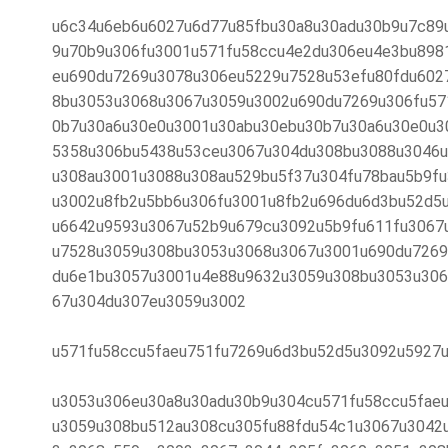
u6c34u6eb6u6027u6d77u85fbu30a8u30adu30b9u7c89
9u70b9u306fu3001u571fu58ccu4e2du306eu4e3bu898
eu690du7269u3078u306eu5229u7528u53efu80fdu602
8bu3053u3068u3067u3059u3002u690du7269u306fu57
0b7u30a6u30e0u3001u30abu30ebu30b7u30a6u30e0u3
5358u306bu5438u53ceu3067u304du308bu3088u3046u
u308au3001u3088u308au529bu5f37u304fu78bau5b9f
u3002u8fb2u5bb6u306fu3001u8fb2u696du6d3bu52d5
u6642u9593u3067u52b9u679cu3092u5b9fu611fu3067
u7528u3059u308bu3053u3068u3067u3001u690du7269
du6e1bu3057u3001u4e88u9632u3059u308bu3053u306
67u304du307eu3059u3002
u571fu58ccu5faeu751fu7269u6d3bu52d5u3092u5927
u3053u306eu30a8u30adu30b9u304cu571fu58ccu5fae
u3059u308bu512au308cu305fu88fdu54c1u3067u3042