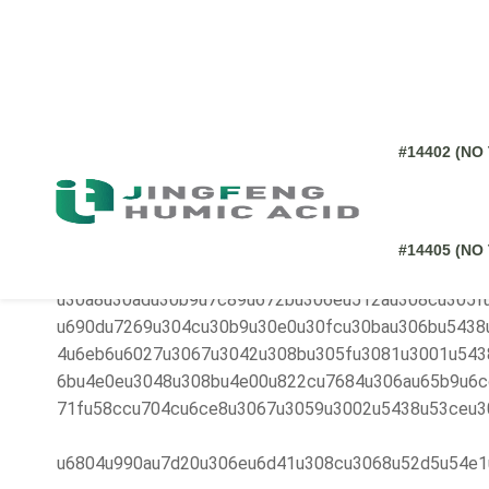
cu542bu307eu308cu3066u3044u307eu3059u3002u30a
d6u985eu3082u542bu307eu308cu3066u3044u307eu30
059u308bu3068u3001u690du7269u306eu751fu7406u6
07eu3059u3002u6839u306eu767au9054u3068u7d30u8
307eu3059u3002u307eu305fu3001u30afu30edu30edu
u9032u3057u307eu3059u3002u3055u3089u306bu3001
bu306fu690du7269u306eu30b9u30c8u30ecu30b9u801
u512au308cu305fu5438u53ceu6027
u30a8u30adu30b9u7c89u672bu306eu512au308cu305f
u690du7269u304cu30b9u30e0u30fcu30bau306bu5438
4u6eb6u6027u3067u3042u308bu305fu3081u3001u543
6bu4e0eu3048u308bu4e00u822cu7684u306au65b9u6c
71fu58ccu704cu6ce8u3067u3059u3002u5438u53ceu3
u6804u990au7d20u306eu6d41u308cu3068u52d5u54e1