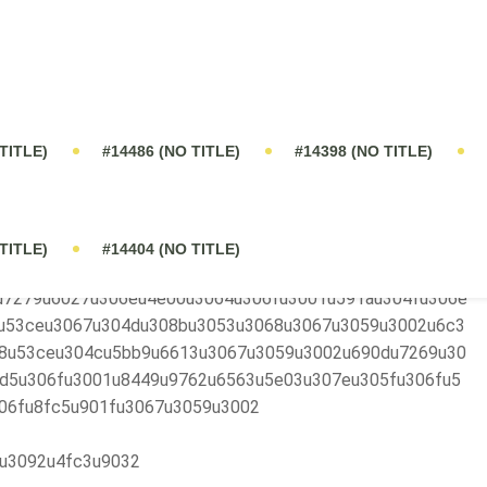
2u30dfu30ceu9178u3084u6709u6a5fu9178u3001u591au7c
59u3002u571fu58ccu306bu6700u9069u306bu65bdu7528u3
a5fu80fdu306bu826fu3044u5f71u97ffu3092u4e0eu3048u3
0deu4f38u9577u3092u8457u3057u304fu4fc3u9032u3057u
30d5u30a3u30ebu5408u6210u3092u9855u8457u306bu4fc3
u6c34u6eb6u6027u6d77u85fbu30a8u30adu30b9u7c89u672
0u6027u3092u5411u4e0au3055u305bu307eu3059u3002
u7279u6027u306eu4e00u3064u306fu3001u591au304fu306e
u53ceu3067u304du308bu3053u3068u3067u3059u3002u6c3
8u53ceu304cu5bb9u6613u3067u3059u3002u690du7269u30
d5u306fu3001u8449u9762u6563u5e03u307eu305fu306fu5
06fu8fc5u901fu3067u3059u3002
u3092u4fc3u9032