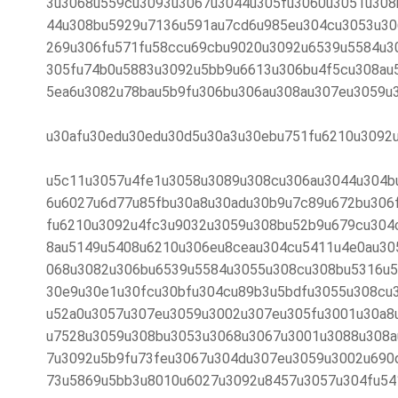
3u3068u559cu3093u3067u3044u305fu3060u3051u308
44u308bu5929u7136u591au7cd6u985eu304cu3053u30
269u306fu571fu58ccu69cbu9020u3092u6539u5584u3
305fu74b0u5883u3092u5bb9u6613u306bu4f5cu308au
5ea6u3082u78bau5b9fu306bu306au308au307eu3059u
u30afu30edu30edu30d5u30a3u30ebu751fu6210u3092
u5c11u3057u4fe1u3058u3089u308cu306au3044u304b
6u6027u6d77u85fbu30a8u30adu30b9u7c89u672bu306
fu6210u3092u4fc3u9032u3059u308bu52b9u679cu304
8au5149u5408u6210u306eu8ceau304cu5411u4e0au30
068u3082u306bu6539u5584u3055u308cu308bu5316u5
30e9u30e1u30fcu30bfu304cu89b3u5bdfu3055u308cu
u52a0u3057u307eu3059u3002u307eu305fu3001u30a8
u7528u3059u308bu3053u3068u3067u3001u3088u308a
7u3092u5b9fu73feu3067u304du307eu3059u3002u690
73u5869u5bb3u8010u6027u3092u8457u3057u304fu54