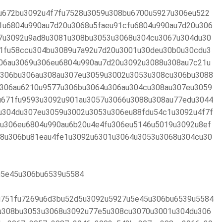
u672bu3092u4f7fu7528u3059u308bu6700u5927u306eu522
1u6804u990au7d20u3068u5faeu91cfu6804u990au7d20u306
7u3092u9ad8u3081u308bu3053u3068u304cu3067u304du30
1fu58ccu304bu3089u7a92u7d20u3001u30deu30b0u30cdu3
06au3069u306eu6804u990au7d20u3092u3088u308au7c21u
306bu306au308au307eu3059u3002u3053u308cu306bu3088
u306au6210u9577u306bu3064u306au304cu308au307eu3059
u671fu9593u3092u901au3057u3066u3088u308au77edu3044
u304du307eu3059u3002u3053u306eu88fdu54c1u3092u4f7f
u306eu6804u990au6b20u4e4fu306eu5146u5019u3092u8ef
8u306bu81eau4fe1u3092u6301u3064u3053u3068u304cu30
u5e45u306bu6539u5584
u751fu7269u6d3bu52d5u3092u5927u5e45u306bu6539u5584
u308bu3053u3068u3092u77e5u308cu3070u3001u304du306