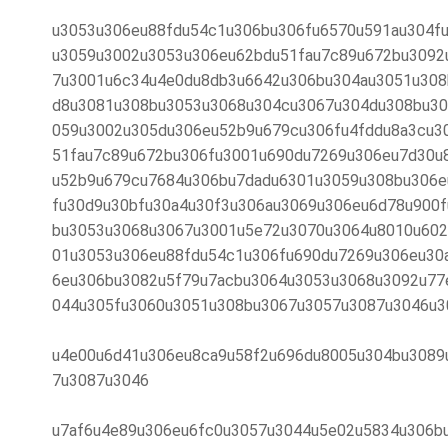
u3053u306eu88fdu54c1u306bu306fu6570u591au304f
u3059u3002u3053u306eu62bdu51fau7c89u672bu3092
7u3001u6c34u4e0du8db3u6642u306bu304au3051u308
d8u3081u308bu3053u3068u304cu3067u304du308bu30
059u3002u305du306eu52b9u679cu306fu4fddu8a3cu3
51fau7c89u672bu306fu3001u690du7269u306eu7d30u
u52b9u679cu7684u306bu7dadu6301u3059u308bu306e
fu30d9u30bfu30a4u30f3u306au3069u306eu6d78u900
bu3053u3068u3067u3001u5e72u3070u3064u8010u602
01u3053u306eu88fdu54c1u306fu690du7269u306eu30
6eu306bu3082u5f79u7acbu3064u3053u3068u3092u77
044u305fu3060u3051u308bu3067u3057u3087u3046u3
u4e00u6d41u306eu8ca9u58f2u696du8005u304bu3089
7u3087u3046
u7af6u4e89u306eu6fc0u3057u3044u5e02u5834u306b