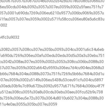
bu3067u3057u3087u3046u3002u542bu307eu308cu3066u30
6eu50cdu304du3092u3057u307eu3059u3002u5faeu751fu7
057u3001u690du7269u306eu6210u9577u306bu9069u3057u
51fau3057u307eu3059u3002u571fu58ccu306eu80a5u6c83u
3002
u4fc3u9032
u3082u3057u308cu307eu305bu3093u304cu3001u6c34u6eb
fu690du7269u306eu30afu30edu30edu30d5u30a3u30ebu751
cu3042u308au307eu3059u3002u3053u308cu306bu3088u30
57u307eu3059u3002u6642u9593u306eu7d4cu904eu3068u3
b66u7684u304au3088u3073u751fu7269u5b66u7684u30d1u
307eu3059u3002u5149u306eu5438u53ceu91cfu304cu5897
u30adu30b9u7c89u672bu3092u9577u671fu7684u306bu4f7f
u512au308cu305fu30a8u30cdu30ebu30aeu30fcu52b9u738
du7269u306eu5e72u3070u3064u8010u6027u304au3088u30
11u4e0au3055u305bu307eu3059