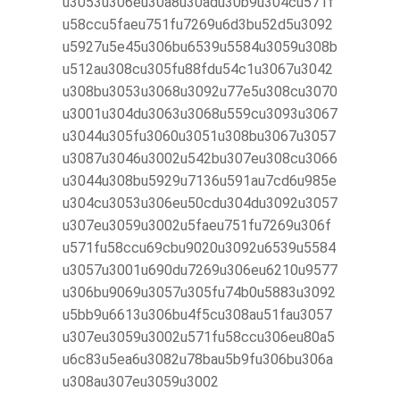
u3053u306eu30a8u30adu30b9u304cu571f
u58ccu5faeu751fu7269u6d3bu52d5u3092
u5927u5e45u306bu6539u5584u3059u308b
u512au308cu305fu88fdu54c1u3067u3042
u308bu3053u3068u3092u77e5u308cu3070
u3001u304du3063u3068u559cu3093u3067
u3044u305fu3060u3051u308bu3067u3057
u3087u3046u3002u542bu307eu308cu3066
u3044u308bu5929u7136u591au7cd6u985e
u304cu3053u306eu50cdu304du3092u3057
u307eu3059u3002u5faeu751fu7269u306f
u571fu58ccu69cbu9020u3092u6539u5584
u3057u3001u690du7269u306eu6210u9577
u306bu9069u3057u305fu74b0u5883u3092
u5bb9u6613u306bu4f5cu308au51fau3057
u307eu3059u3002u571fu58ccu306eu80a5
u6c83u5ea6u3082u78bau5b9fu306bu306a
u308au307eu3059u3002