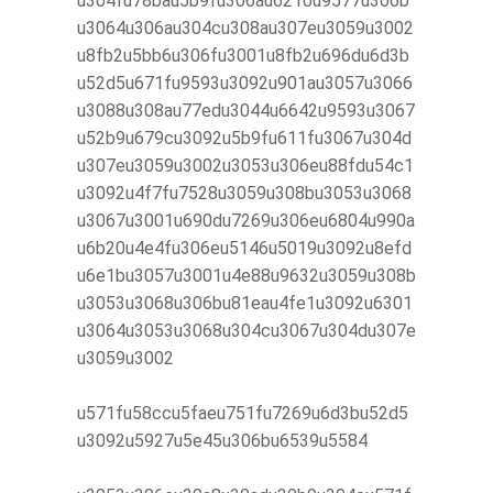
u304fu78bau5b9fu306au6210u9577u306b
u3064u306au304cu308au307eu3059u3002
u8fb2u5bb6u306fu3001u8fb2u696du6d3b
u52d5u671fu9593u3092u901au3057u3066
u3088u308au77edu3044u6642u9593u3067
u52b9u679cu3092u5b9fu611fu3067u304d
u307eu3059u3002u3053u306eu88fdu54c1
u3092u4f7fu7528u3059u308bu3053u3068
u3067u3001u690du7269u306eu6804u990a
u6b20u4e4fu306eu5146u5019u3092u8efd
u6e1bu3057u3001u4e88u9632u3059u308b
u3053u3068u306bu81eau4fe1u3092u6301
u3064u3053u3068u304cu3067u304du307e
u3059u3002
u571fu58ccu5faeu751fu7269u6d3bu52d5
u3092u5927u5e45u306bu6539u5584