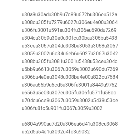
u30a8u30adu30b9u7c89u672bu306eu512a
u308cu305fu7279u6027u306eu4e00u3064
u306fu3001u591au304fu306eu690du7269
u304cu30b9u30e0u30fcu30bau306bu5438
u53ceu3067u304du308bu3053u3068u3067
u3059u3002u6c34u6eb6u6027u3067u3042
u308bu305fu3081u3001u5438u53ceu304c
u5bb9u6613u3067u3059u3002u690du7269
u306bu4e0eu3048u308bu4e00u822cu7684
u306au65b9u6cd5u306fu3001u8449u9762
u6563u5e03u307eu305fu306fu571fu58cc
u704cu6ce8u3067u3059u3002u5438u53ce
u306fu8fc5u901fu3067u3059u3002
u6804u990au7d20u306eu6d41u308cu3068
u52d5u54e1u3092u4fc3u9032