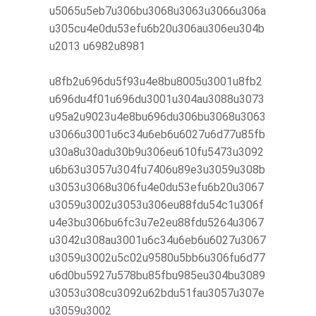
u5065u5eb7u306bu3068u3063u3066u306a
u305cu4e0du53efu6b20u306au306eu304b
u2013 u6982u8981
u8fb2u696du5f93u4e8bu8005u3001u8fb2
u696du4f01u696du3001u304au3088u3073
u95a2u9023u4e8bu696du306bu3068u3063
u3066u3001u6c34u6eb6u6027u6d77u85fb
u30a8u30adu30b9u306eu610fu5473u3092
u6b63u3057u304fu7406u89e3u3059u308b
u3053u3068u306fu4e0du53efu6b20u3067
u3059u3002u3053u306eu88fdu54c1u306f
u4e3bu306bu6fc3u7e2eu88fdu5264u3067
u3042u308au3001u6c34u6eb6u6027u3067
u3059u3002u5c02u9580u5bb6u306fu6d77
u6d0bu5927u578bu85fbu985eu304bu3089
u3053u308cu3092u62bdu51fau3057u307e
u3059u3002