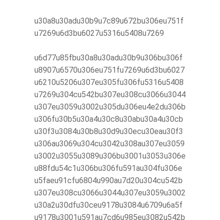
u30a8u30adu30b9u7c89u672bu306eu751f
u7269u6d3bu6027u5316u5408u7269
u6d77u85fbu30a8u30adu30b9u306bu306f
u8907u6570u306eu751fu7269u6d3bu6027
u6210u5206u307eu305fu306fu5316u5408
u7269u304cu542bu307eu308cu3066u3044
u307eu3059u3002u305du306eu4e2du306b
u306fu30b5u30a4u30c8u30abu30a4u30cb
u30f3u3084u30b8u30d9u30ecu30eau30f3
u306au3069u304cu3042u308au307eu3059
u3002u3055u3089u306bu3001u3053u306e
u88fdu54c1u306bu306fu591au304fu306e
u5faeu91cfu6804u990au7d20u304cu542b
u307eu308cu3066u3044u307eu3059u3002
u30a2u30dfu30ceu9178u3084u6709u6a5f
u9178u3001u591au7cd6u985eu3082u542b