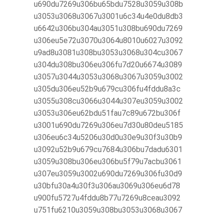
u690du7269u306bu65bdu7528u3059u308b
u3053u3068u3067u3001u6c34u4e0du8db3
u6642u306bu304au3051u308bu690du7269
u306eu5e72u3070u3064u8010u6027u3092
u9ad8u3081u308bu3053u3068u304cu3067
u304du308bu306eu306fu7d20u6674u3089
u3057u3044u3053u3068u3067u3059u3002
u305du306eu52b9u679cu306fu4fddu8a3c
u3055u308cu3066u3044u307eu3059u3002
u3053u306eu62bdu51fau7c89u672bu306f
u3001u690du7269u306eu7d30u80deu5185
u306eu6c34u5206u30d0u30e9u30f3u30b9
u3092u52b9u679cu7684u306bu7dadu6301
u3059u308bu306eu306bu5f79u7acbu3061
u307eu3059u3002u690du7269u306fu30d9
u30bfu30a4u30f3u306au3069u306eu6d78
u900fu5727u4fddu8b77u7269u8ceau3092
u751fu6210u3059u308bu3053u3068u3067