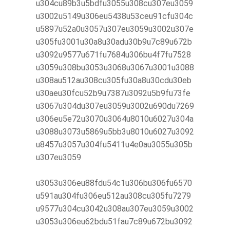
u304cu89b3u5bdfu3055u308cu307eu3059
u3002u5149u306eu5438u53ceu91cfu304c
u5897u52a0u3057u307eu3059u3002u307e
u305fu3001u30a8u30adu30b9u7c89u672b
u3092u9577u671fu7684u306bu4f7fu7528
u3059u308bu3053u3068u3067u3001u3088
u308au512au308cu305fu30a8u30cdu30eb
u30aeu30fcu52b9u7387u3092u5b9fu73fe
u3067u304du307eu3059u3002u690du7269
u306eu5e72u3070u3064u8010u6027u304a
u3088u3073u5869u5bb3u8010u6027u3092
u8457u3057u304fu5411u4e0au3055u305b
u307eu3059
u3053u306eu88fdu54c1u306bu306fu6570
u591au304fu306eu512au308cu305fu7279
u9577u304cu3042u308au307eu3059u3002
u3053u306eu62bdu51fau7c89u672bu3092