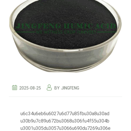
2025-08-25
BY
JINGFENG
u6c34u6eb6u6027u6d77u85fbu30a8u30ad
u30b9u7c89u672bu3068u306fu4f55u304b
u3001u305du3057u3066u690du7269u306e