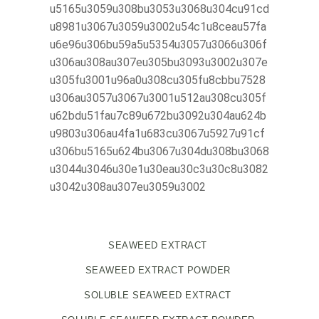
u5165u3059u308bu3053u3068u304cu91cd
u8981u3067u3059u3002u54c1u8ceau57fa
u6e96u306bu59a5u5354u3057u3066u306f
u306au308au307eu305bu3093u3002u307e
u305fu3001u96a0u308cu305fu8cbbu7528
u306au3057u3067u3001u512au308cu305f
u62bdu51fau7c89u672bu3092u304au624b
u9803u306au4fa1u683cu3067u5927u91cf
u306bu5165u624bu3067u304du308bu3068
u3044u3046u30e1u30eau30c3u30c8u3082
u3042u308au307eu3059u3002
SEAWEED EXTRACT
SEAWEED EXTRACT POWDER
SOLUBLE SEAWEED EXTRACT