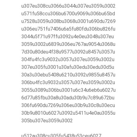
u307eu308cu3066u3044u307eu3059u3002
u571fu58ccu306bu6700u9069u306bu65bd
u7528u3059u308bu3068u3001u690du7269
u306eu751fu7406u6a5fu80fdu306bu826fu
3044u5f71u97ffu3092u4e0eu3048u307eu
3059u3002u6839u306eu767au9054u3068u
7d30u80deu4f38u9577u3092u8457u3057u
304fu4fc3u9032u3057u307eu3059u3002u
307eu305fu3001u30afu30edu30edu30d5u
30a3u30ebu5408u6210u3092u9855u8457u
306bu4fc3u9032u3057u307eu3059u3002u
3055u3089u306bu3001u6c34u6eb6u6027u
6d77u85fbu30a8u30adu30b9u7c89u672bu
306fu690du7269u306eu30b9u30c8u30ecu
30b9u8010u6027u3092u5411u4e0au3055u
305bu307eu3059u3002
u512au308cu305fu5438u53ceu6027