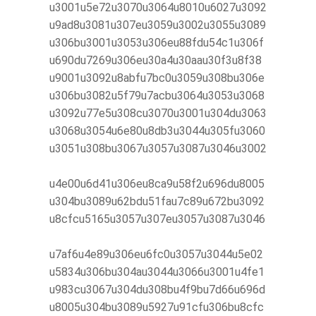
u3001u5e72u3070u3064u8010u6027u3092
u9ad8u3081u307eu3059u3002u3055u3089
u306bu3001u3053u306eu88fdu54c1u306f
u690du7269u306eu30a4u30aau30f3u8f38
u9001u3092u8abfu7bc0u3059u308bu306e
u306bu3082u5f79u7acbu3064u3053u3068
u3092u77e5u308cu3070u3001u304du3063
u3068u3054u6e80u8db3u3044u305fu3060
u3051u308bu3067u3057u3087u3046u3002
u4e00u6d41u306eu8ca9u58f2u696du8005
u304bu3089u62bdu51fau7c89u672bu3092
u8cfcu5165u3057u307eu3057u3087u3046
u7af6u4e89u306eu6fc0u3057u3044u5e02
u5834u306bu304au3044u3066u3001u4fe1
u983cu3067u304du308bu4f9bu7d66u696d
u8005u304bu3089u5927u91cfu306bu8cfc