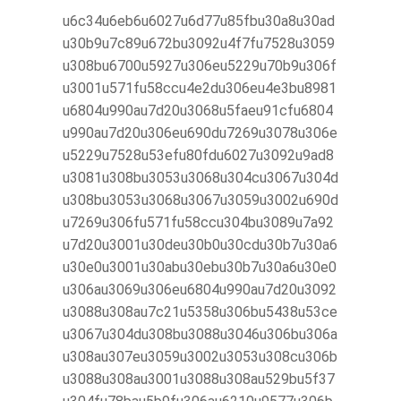
u6c34u6eb6u6027u6d77u85fbu30a8u30ad
u30b9u7c89u672bu3092u4f7fu7528u3059
u308bu6700u5927u306eu5229u70b9u306f
u3001u571fu58ccu4e2du306eu4e3bu8981
u6804u990au7d20u3068u5faeu91cfu6804
u990au7d20u306eu690du7269u3078u306e
u5229u7528u53efu80fdu6027u3092u9ad8
u3081u308bu3053u3068u304cu3067u304d
u308bu3053u3068u3067u3059u3002u690d
u7269u306fu571fu58ccu304bu3089u7a92
u7d20u3001u30deu30b0u30cdu30b7u30a6
u30e0u3001u30abu30ebu30b7u30a6u30e0
u306au3069u306eu6804u990au7d20u3092
u3088u308au7c21u5358u306bu5438u53ce
u3067u304du308bu3088u3046u306bu306a
u308au307eu3059u3002u3053u308cu306b
u3088u308au3001u3088u308au529bu5f37