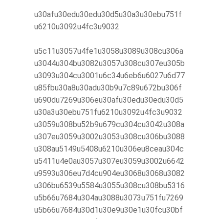
u30afu30edu30edu30d5u30a3u30ebu751f
u6210u3092u4fc3u9032
u5c11u3057u4fe1u3058u3089u308cu306a
u3044u304bu3082u3057u308cu307eu305b
u3093u304cu3001u6c34u6eb6u6027u6d77
u85fbu30a8u30adu30b9u7c89u672bu306f
u690du7269u306eu30afu30edu30edu30d5
u30a3u30ebu751fu6210u3092u4fc3u9032
u3059u308bu52b9u679cu304cu3042u308a
u307eu3059u3002u3053u308cu306bu3088
u308au5149u5408u6210u306eu8ceau304c
u5411u4e0au3057u307eu3059u3002u6642
u9593u306eu7d4cu904eu3068u3068u3082
u306bu6539u5584u3055u308cu308bu5316
u5b66u7684u304au3088u3073u751fu7269
u5b66u7684u30d1u30e9u30e1u30fcu30bf